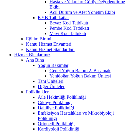
Hasta ve Yakınları Görüş Değerlendirme
Ekibi
Acil Durum ve Afet Yönetim Ekibi
KYB Tatbikatlar
Beyaz Kod Tatbikatı
Pembe Kod Tatbikatı
Mavi Kod Tatbikatı
Eğitim Birimi
Kamu Hizmet Envanteri
Kamu Hizmet Standartları
Hizmet Binalarımız
Ana Bina
Yoğun Bakımlar
Genel Yoğun Bakım 2. Basamak
Yenidoğan Yoğun Bakım Ünitesi
Tanı Üniteleri
Diğer Üniteler
Poliklinikler
Aile Hekimliği Polikliniği
Cildiye Polikliniği
Dahiliye Polikliniği
Enfeksiyon Hastalıkları ve Mikrobiyoloji
Polikliniği
Ortopedi Polikliniği
Kardiyoloji Polikliniği