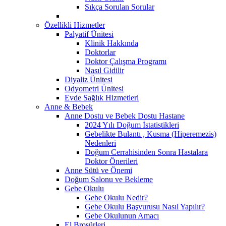
Sıkça Sorulan Sorular
Özellikli Hizmetler
Palyatif Ünitesi
Klinik Hakkında
Doktorlar
Doktor Çalışma Programı
Nasıl Gidilir
Diyaliz Ünitesi
Odyometri Ünitesi
Evde Sağlık Hizmetleri
Anne & Bebek
Anne Dostu ve Bebek Dostu Hastane
2024 Yılı Doğum İstatistikleri
Gebelikte Bulantı , Kusma (Hiperemezis)
Nedenleri
Doğum Cerrahisinden Sonra Hastalara
Doktor Önerileri
Anne Sütü ve Önemi
Doğum Salonu ve Bekleme
Gebe Okulu
Gebe Okulu Nedir?
Gebe Okulu Başvurusu Nasıl Yapılır?
Gebe Okulunun Amacı
El Broşürleri