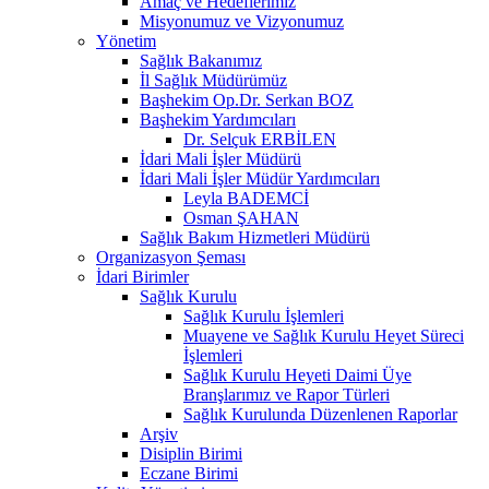
Amaç ve Hedeflerimiz
Misyonumuz ve Vizyonumuz
Yönetim
Sağlık Bakanımız
İl Sağlık Müdürümüz
Başhekim Op.Dr. Serkan BOZ
Başhekim Yardımcıları
Dr. Selçuk ERBİLEN
İdari Mali İşler Müdürü
İdari Mali İşler Müdür Yardımcıları
Leyla BADEMCİ
Osman ŞAHAN
Sağlık Bakım Hizmetleri Müdürü
Organizasyon Şeması
İdari Birimler
Sağlık Kurulu
Sağlık Kurulu İşlemleri
Muayene ve Sağlık Kurulu Heyet Süreci
İşlemleri
Sağlık Kurulu Heyeti Daimi Üye
Branşlarımız ve Rapor Türleri
Sağlık Kurulunda Düzenlenen Raporlar
Arşiv
Disiplin Birimi
Eczane Birimi