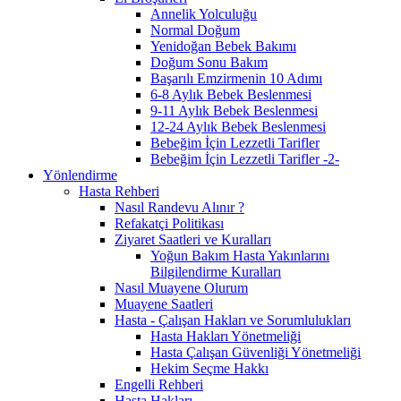
Annelik Yolculuğu
Normal Doğum
Yenidoğan Bebek Bakımı
Doğum Sonu Bakım
Başarılı Emzirmenin 10 Adımı
6-8 Aylık Bebek Beslenmesi
9-11 Aylık Bebek Beslenmesi
12-24 Aylık Bebek Beslenmesi
Bebeğim İçin Lezzetli Tarifler
Bebeğim İçin Lezzetli Tarifler -2-
Yönlendirme
Hasta Rehberi
Nasıl Randevu Alınır ?
Refakatçi Politikası
Ziyaret Saatleri ve Kuralları
Yoğun Bakım Hasta Yakınlarını
Bilgilendirme Kuralları
Nasıl Muayene Olurum
Muayene Saatleri
Hasta - Çalışan Hakları ve Sorumlulukları
Hasta Hakları Yönetmeliği
Hasta Çalışan Güvenliği Yönetmeliği
Hekim Seçme Hakkı
Engelli Rehberi
Hasta Hakları