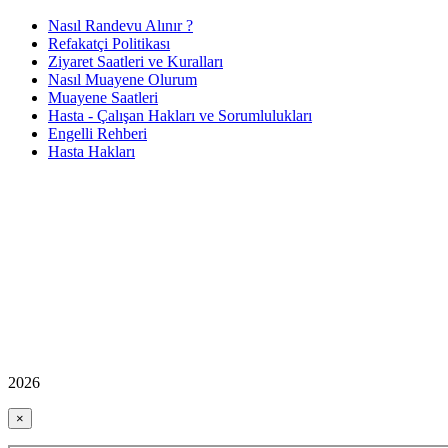
Nasıl Randevu Alınır ?
Refakatçi Politikası
Ziyaret Saatleri ve Kuralları
Nasıl Muayene Olurum
Muayene Saatleri
Hasta - Çalışan Hakları ve Sorumlulukları
Engelli Rehberi
Hasta Hakları
2026
×