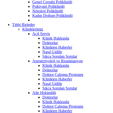
Genel Cerrahi Polikliniği
Psikiyatri Polikliniği
Nöroloji Polikliniği
Kadın Doğum Polikliniği
Tıbbi Birimler
Kliniklerimiz
Acil Servis
Klinik Hakkında
Doktorlar
Klinikten Haberler
Nasıl Gidilir
Sıkça Sorulan Sorular
Anesteziyoloji ve Reanimasyon
Klinik Hakkında
Doktorlar
Doktor Çalışma Programı
Klinikten Haberler
Nasıl Gidilir
Sıkça Sorulan Sorular
Aile Hekimliği
Doktorlar
Klinik Hakkında
Doktor Çalışma Programı
Klinikten Haberler