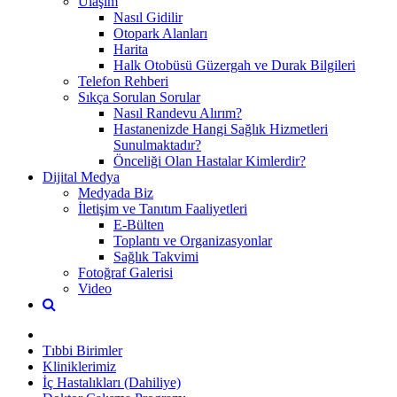
Ulaşım
Nasıl Gidilir
Otopark Alanları
Harita
Halk Otobüsü Güzergah ve Durak Bilgileri
Telefon Rehberi
Sıkça Sorulan Sorular
Nasıl Randevu Alırım?
Hastanenizde Hangi Sağlık Hizmetleri
Sunulmaktadır?
Önceliği Olan Hastalar Kimlerdir?
Dijital Medya
Medyada Biz
İletişim ve Tanıtım Faaliyetleri
E-Bülten
Toplantı ve Organizasyonlar
Sağlık Takvimi
Fotoğraf Galerisi
Video
Tıbbi Birimler
Kliniklerimiz
İç Hastalıkları (Dahiliye)