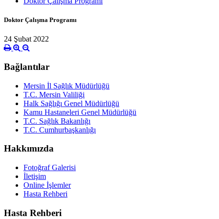
Doktor Çalışma Programı
Doktor Çalışma Programı
24 Şubat 2022
Bağlantılar
Mersin İl Sağlık Müdürlüğü
T.C. Mersin Valiliği
Halk Sağlığı Genel Müdürlüğü
Kamu Hastaneleri Genel Müdürlüğü
T.C. Sağlık Bakanlığı
T.C. Cumhurbaşkanlığı
Hakkımızda
Fotoğraf Galerisi
İletişim
Online İşlemler
Hasta Rehberi
Hasta Rehberi