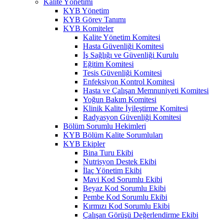
Kalite Yönetimi
KYB Yönetim
KYB Görev Tanımı
KYB Komiteler
Kalite Yönetim Komitesi
Hasta Güvenliği Komitesi
İş Sağlığı ve Güvenliği Kurulu
Eğitim Komitesi
Tesis Güvenliği Komitesi
Enfeksiyon Kontrol Komitesi
Hasta ve Çalışan Memnuniyeti Komitesi
Yoğun Bakım Komitesi
Klinik Kalite İyileştirme Komitesi
Radyasyon Güvenliği Komitesi
Bölüm Sorumlu Hekimleri
KYB Bölüm Kalite Sorumluları
KYB Ekipler
Bina Turu Ekibi
Nutrisyon Destek Ekibi
İlaç Yönetim Ekibi
Mavi Kod Sorumlu Ekibi
Beyaz Kod Sorumlu Ekibi
Pembe Kod Sorumlu Ekibi
Kırmızı Kod Sorumlu Ekibi
Çalışan Görüşü Değerlendirme Ekibi