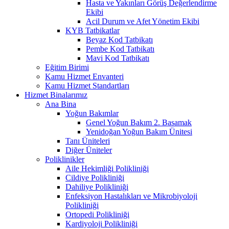
Hasta ve Yakınları Görüş Değerlendirme
Ekibi
Acil Durum ve Afet Yönetim Ekibi
KYB Tatbikatlar
Beyaz Kod Tatbikatı
Pembe Kod Tatbikatı
Mavi Kod Tatbikatı
Eğitim Birimi
Kamu Hizmet Envanteri
Kamu Hizmet Standartları
Hizmet Binalarımız
Ana Bina
Yoğun Bakımlar
Genel Yoğun Bakım 2. Basamak
Yenidoğan Yoğun Bakım Ünitesi
Tanı Üniteleri
Diğer Üniteler
Poliklinikler
Aile Hekimliği Polikliniği
Cildiye Polikliniği
Dahiliye Polikliniği
Enfeksiyon Hastalıkları ve Mikrobiyoloji
Polikliniği
Ortopedi Polikliniği
Kardiyoloji Polikliniği