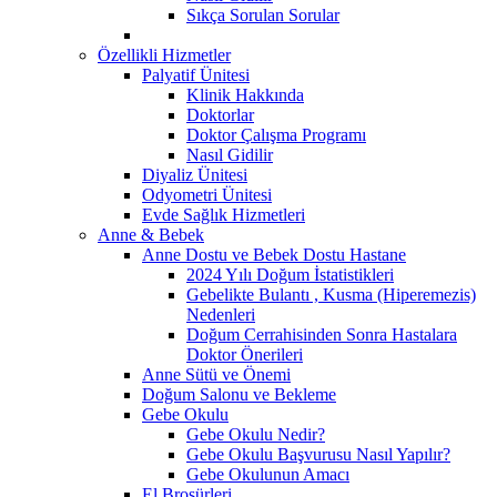
Sıkça Sorulan Sorular
Özellikli Hizmetler
Palyatif Ünitesi
Klinik Hakkında
Doktorlar
Doktor Çalışma Programı
Nasıl Gidilir
Diyaliz Ünitesi
Odyometri Ünitesi
Evde Sağlık Hizmetleri
Anne & Bebek
Anne Dostu ve Bebek Dostu Hastane
2024 Yılı Doğum İstatistikleri
Gebelikte Bulantı , Kusma (Hiperemezis)
Nedenleri
Doğum Cerrahisinden Sonra Hastalara
Doktor Önerileri
Anne Sütü ve Önemi
Doğum Salonu ve Bekleme
Gebe Okulu
Gebe Okulu Nedir?
Gebe Okulu Başvurusu Nasıl Yapılır?
Gebe Okulunun Amacı
El Broşürleri