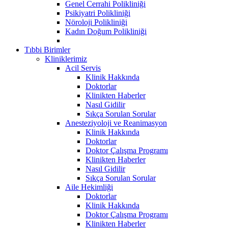
Genel Cerrahi Polikliniği
Psikiyatri Polikliniği
Nöroloji Polikliniği
Kadın Doğum Polikliniği
Tıbbi Birimler
Kliniklerimiz
Acil Servis
Klinik Hakkında
Doktorlar
Klinikten Haberler
Nasıl Gidilir
Sıkça Sorulan Sorular
Anesteziyoloji ve Reanimasyon
Klinik Hakkında
Doktorlar
Doktor Çalışma Programı
Klinikten Haberler
Nasıl Gidilir
Sıkça Sorulan Sorular
Aile Hekimliği
Doktorlar
Klinik Hakkında
Doktor Çalışma Programı
Klinikten Haberler