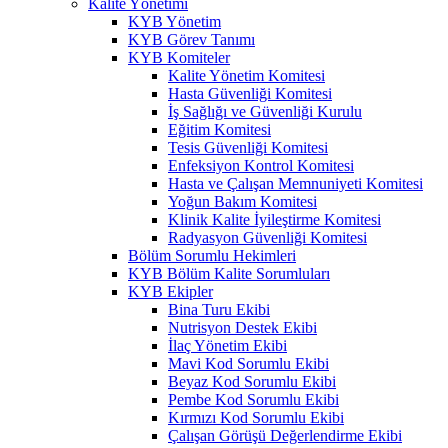
Kalite Yönetimi
KYB Yönetim
KYB Görev Tanımı
KYB Komiteler
Kalite Yönetim Komitesi
Hasta Güvenliği Komitesi
İş Sağlığı ve Güvenliği Kurulu
Eğitim Komitesi
Tesis Güvenliği Komitesi
Enfeksiyon Kontrol Komitesi
Hasta ve Çalışan Memnuniyeti Komitesi
Yoğun Bakım Komitesi
Klinik Kalite İyileştirme Komitesi
Radyasyon Güvenliği Komitesi
Bölüm Sorumlu Hekimleri
KYB Bölüm Kalite Sorumluları
KYB Ekipler
Bina Turu Ekibi
Nutrisyon Destek Ekibi
İlaç Yönetim Ekibi
Mavi Kod Sorumlu Ekibi
Beyaz Kod Sorumlu Ekibi
Pembe Kod Sorumlu Ekibi
Kırmızı Kod Sorumlu Ekibi
Çalışan Görüşü Değerlendirme Ekibi