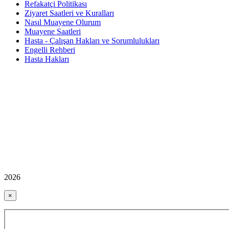
Refakatçi Politikası
Ziyaret Saatleri ve Kuralları
Nasıl Muayene Olurum
Muayene Saatleri
Hasta - Çalışan Hakları ve Sorumlulukları
Engelli Rehberi
Hasta Hakları
2026
×