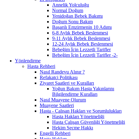
Annelik Yolculuğu
Normal Doğum
Yenidoğan Bebek Bakımı
Doğum Sonu Bakım
Başarılı Emzirmenin 10 Adımı
6-8 Aylık Bebek Beslenmesi
9-11 Aylık Bebek Beslenmesi
12-24 Aylık Bebek Beslenmesi
Bebeğim İçin Lezzetli Tarifler
Bebeğim İçin Lezzetli Tarifler -2-
Yönlendirme
Hasta Rehberi
Nasıl Randevu Alınır ?
Refakatçi Politikası
Ziyaret Saatleri ve Kuralları
Yoğun Bakım Hasta Yakınlarını
Bilgilendirme Kuralları
Nasıl Muayene Olurum
Muayene Saatleri
Hasta - Çalışan Hakları ve Sorumlulukları
Hasta Hakları Yönetmeliği
Hasta Çalışan Güvenliği Yönetmeliği
Hekim Seçme Hakkı
Engelli Rehberi
Hasta Hakları