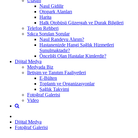
Ulaşım
Nasıl Gidilir
Otopark Alanları
Harita
Halk Otobüsü Güzergah ve Durak Bilgileri
Telefon Rehberi
Sıkça Sorulan Sorular
Nasıl Randevu Alırım?
Hastanenizde Hangi Sağlık Hizmetleri
Sunulmaktadır?
Önceliği Olan Hastalar Kimlerdir?
Dijital Medya
Medyada Biz
İletişim ve Tanıtım Faaliyetleri
E-Bülten
Toplantı ve Organizasyonlar
Sağlık Takvimi
Fotoğraf Galerisi
Video
Dijital Medya
Fotoğraf Galerisi