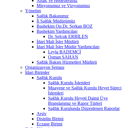
Amaç ve Hedeflerimiz
Misyonumuz ve Vizyonumuz
Yönetim
Sağlık Bakanımız
İl Sağlık Müdürümüz
Başhekim Op.Dr. Serkan BOZ
Başhekim Yardımcıları
Dr. Selçuk ERBİLEN
İdari Mali İşler Müdürü
İdari Mali İşler Müdür Yardımcıları
Leyla BADEMCİ
Osman ŞAHAN
Sağlık Bakım Hizmetleri Müdürü
Organizasyon Şeması
İdari Birimler
Sağlık Kurulu
Sağlık Kurulu İşlemleri
Muayene ve Sağlık Kurulu Heyet Süreci
İşlemleri
Sağlık Kurulu Heyeti Daimi Üye
Branşlarımız ve Rapor Türleri
Sağlık Kurulunda Düzenlenen Raporlar
Arşiv
Disiplin Birimi
Eczane Birimi