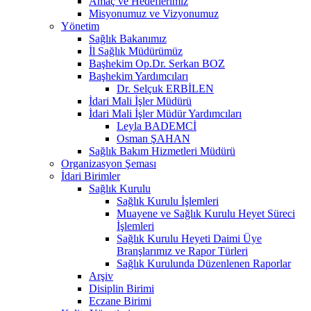
Amaç ve Hedeflerimiz
Misyonumuz ve Vizyonumuz
Yönetim
Sağlık Bakanımız
İl Sağlık Müdürümüz
Başhekim Op.Dr. Serkan BOZ
Başhekim Yardımcıları
Dr. Selçuk ERBİLEN
İdari Mali İşler Müdürü
İdari Mali İşler Müdür Yardımcıları
Leyla BADEMCİ
Osman ŞAHAN
Sağlık Bakım Hizmetleri Müdürü
Organizasyon Şeması
İdari Birimler
Sağlık Kurulu
Sağlık Kurulu İşlemleri
Muayene ve Sağlık Kurulu Heyet Süreci
İşlemleri
Sağlık Kurulu Heyeti Daimi Üye
Branşlarımız ve Rapor Türleri
Sağlık Kurulunda Düzenlenen Raporlar
Arşiv
Disiplin Birimi
Eczane Birimi