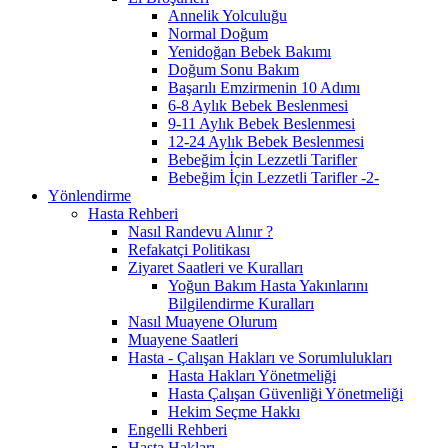
Annelik Yolculuğu
Normal Doğum
Yenidoğan Bebek Bakımı
Doğum Sonu Bakım
Başarılı Emzirmenin 10 Adımı
6-8 Aylık Bebek Beslenmesi
9-11 Aylık Bebek Beslenmesi
12-24 Aylık Bebek Beslenmesi
Bebeğim İçin Lezzetli Tarifler
Bebeğim İçin Lezzetli Tarifler -2-
Yönlendirme
Hasta Rehberi
Nasıl Randevu Alınır ?
Refakatçi Politikası
Ziyaret Saatleri ve Kuralları
Yoğun Bakım Hasta Yakınlarını
Bilgilendirme Kuralları
Nasıl Muayene Olurum
Muayene Saatleri
Hasta - Çalışan Hakları ve Sorumlulukları
Hasta Hakları Yönetmeliği
Hasta Çalışan Güvenliği Yönetmeliği
Hekim Seçme Hakkı
Engelli Rehberi
Hasta Hakları