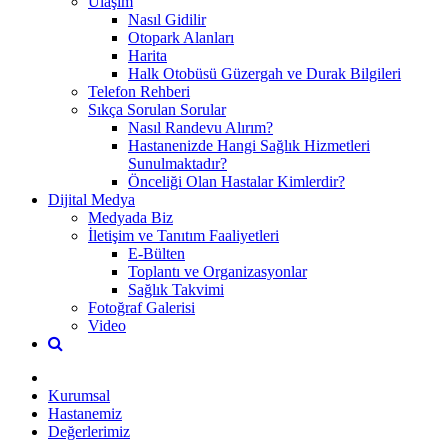
Ulaşım
Nasıl Gidilir
Otopark Alanları
Harita
Halk Otobüsü Güzergah ve Durak Bilgileri
Telefon Rehberi
Sıkça Sorulan Sorular
Nasıl Randevu Alırım?
Hastanenizde Hangi Sağlık Hizmetleri
Sunulmaktadır?
Önceliği Olan Hastalar Kimlerdir?
Dijital Medya
Medyada Biz
İletişim ve Tanıtım Faaliyetleri
E-Bülten
Toplantı ve Organizasyonlar
Sağlık Takvimi
Fotoğraf Galerisi
Video
Kurumsal
Hastanemiz
Değerlerimiz