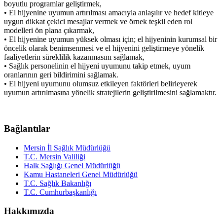
boyutlu programlar geliştirmek,
• El hijyenine uyumun artırılması amacıyla anlaşılır ve hedef kitleye
uygun dikkat çekici mesajlar vermek ve örnek teşkil eden rol
modelleri ön plana çıkarmak,
• El hijyenine uyumun yüksek olması için; el hijyeninin kurumsal bir
öncelik olarak benimsenmesi ve el hijyenini geliştirmeye yönelik
faaliyetlerin süreklilik kazanmasını sağlamak,
• Sağlık personelinin el hijyeni uyumunu takip etmek, uyum
oranlarının geri bildirimini sağlamak.
• El hijyeni uyumunu olumsuz etkileyen faktörleri belirleyerek
uyumun artırılmasına yönelik stratejilerin geliştirilmesini sağlamaktır.
Bağlantılar
Mersin İl Sağlık Müdürlüğü
T.C. Mersin Valiliği
Halk Sağlığı Genel Müdürlüğü
Kamu Hastaneleri Genel Müdürlüğü
T.C. Sağlık Bakanlığı
T.C. Cumhurbaşkanlığı
Hakkımızda