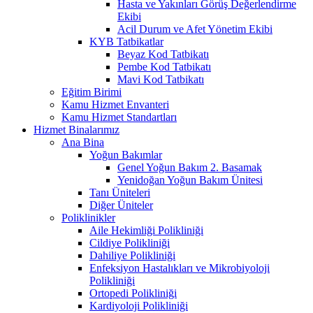
Hasta ve Yakınları Görüş Değerlendirme
Ekibi
Acil Durum ve Afet Yönetim Ekibi
KYB Tatbikatlar
Beyaz Kod Tatbikatı
Pembe Kod Tatbikatı
Mavi Kod Tatbikatı
Eğitim Birimi
Kamu Hizmet Envanteri
Kamu Hizmet Standartları
Hizmet Binalarımız
Ana Bina
Yoğun Bakımlar
Genel Yoğun Bakım 2. Basamak
Yenidoğan Yoğun Bakım Ünitesi
Tanı Üniteleri
Diğer Üniteler
Poliklinikler
Aile Hekimliği Polikliniği
Cildiye Polikliniği
Dahiliye Polikliniği
Enfeksiyon Hastalıkları ve Mikrobiyoloji
Polikliniği
Ortopedi Polikliniği
Kardiyoloji Polikliniği