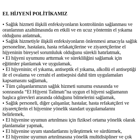
EL HİJYENİ POLİTİKAMIZ
• Sağlık hizmeti ilişkili enfeksiyonların kontrolünün sağlanması ve
oranlarının azaltılmasında en etkili ve en ucuz yöntemin el yıkama
olduğunu anlatmak,
• Sağlık hizmetiyle ilişkili enfeksiyonların önlenmesi amacıyla sağlık
personeline, hastalara, hasta refakatçilerine ve ziyaretçilerine el
hijyeninin bireysel sorumluluk olduğunu sürekli hatırlatmak,
• El hijyeni uyumunu arttırmak ve sürekliliğini sağlamak için
eğitimler planlamak ve uygulamak,
• El hijyeninin; el yıkama, antiseptik el yıkama, alkollü el antiseptiği
ile el ovalama ve cerrahi el antisepsisi dahil tüm uygulamaları
kapsamasını sağlamak,
• Tüm çalışanlarımızın sağlık hizmeti sunumu esnasında ve
sonrasında “El Hijyeni Talimatı”na uygun el hijyeni sağlamanın
başlıca görevleri arasında olduğunu bilmelerini sağlamak,
• Sağlık personeli, diğer çalışanlar, hastalar, hasta refakatçileri ve
ziyaretçilerin el hijyenine yönelik standart uygulamalarını
belirlemek,
• El hijyenine uyumun artırılması için fiziksel ortama yönelik olarak
planlamalar yapmak,
• El hijyenine uyum standartlarını iyileştirmek ve sürdürmek,
• El hijyenine uyumun artırılmasına yönelik multidisipliner ve çok