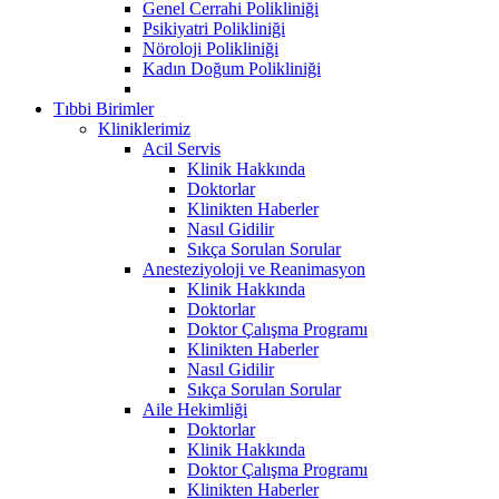
Genel Cerrahi Polikliniği
Psikiyatri Polikliniği
Nöroloji Polikliniği
Kadın Doğum Polikliniği
Tıbbi Birimler
Kliniklerimiz
Acil Servis
Klinik Hakkında
Doktorlar
Klinikten Haberler
Nasıl Gidilir
Sıkça Sorulan Sorular
Anesteziyoloji ve Reanimasyon
Klinik Hakkında
Doktorlar
Doktor Çalışma Programı
Klinikten Haberler
Nasıl Gidilir
Sıkça Sorulan Sorular
Aile Hekimliği
Doktorlar
Klinik Hakkında
Doktor Çalışma Programı
Klinikten Haberler