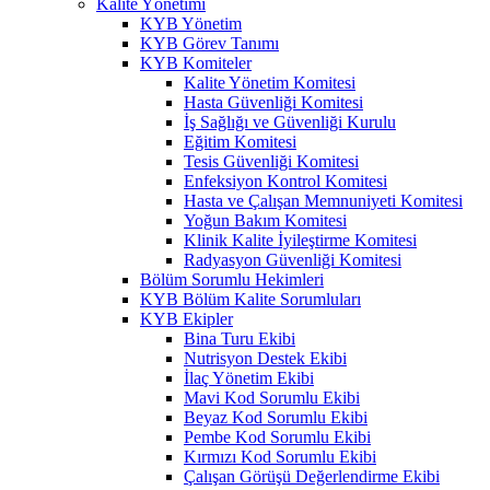
Kalite Yönetimi
KYB Yönetim
KYB Görev Tanımı
KYB Komiteler
Kalite Yönetim Komitesi
Hasta Güvenliği Komitesi
İş Sağlığı ve Güvenliği Kurulu
Eğitim Komitesi
Tesis Güvenliği Komitesi
Enfeksiyon Kontrol Komitesi
Hasta ve Çalışan Memnuniyeti Komitesi
Yoğun Bakım Komitesi
Klinik Kalite İyileştirme Komitesi
Radyasyon Güvenliği Komitesi
Bölüm Sorumlu Hekimleri
KYB Bölüm Kalite Sorumluları
KYB Ekipler
Bina Turu Ekibi
Nutrisyon Destek Ekibi
İlaç Yönetim Ekibi
Mavi Kod Sorumlu Ekibi
Beyaz Kod Sorumlu Ekibi
Pembe Kod Sorumlu Ekibi
Kırmızı Kod Sorumlu Ekibi
Çalışan Görüşü Değerlendirme Ekibi