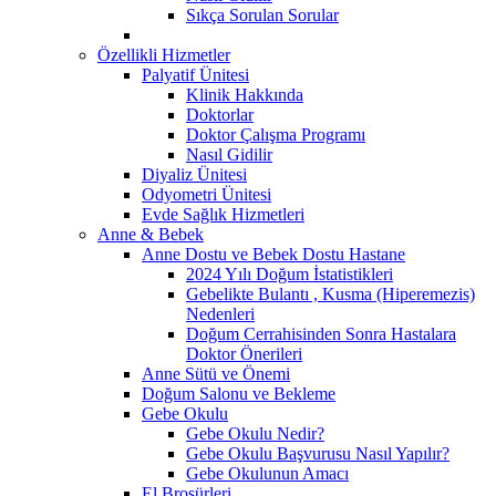
Sıkça Sorulan Sorular
Özellikli Hizmetler
Palyatif Ünitesi
Klinik Hakkında
Doktorlar
Doktor Çalışma Programı
Nasıl Gidilir
Diyaliz Ünitesi
Odyometri Ünitesi
Evde Sağlık Hizmetleri
Anne & Bebek
Anne Dostu ve Bebek Dostu Hastane
2024 Yılı Doğum İstatistikleri
Gebelikte Bulantı , Kusma (Hiperemezis)
Nedenleri
Doğum Cerrahisinden Sonra Hastalara
Doktor Önerileri
Anne Sütü ve Önemi
Doğum Salonu ve Bekleme
Gebe Okulu
Gebe Okulu Nedir?
Gebe Okulu Başvurusu Nasıl Yapılır?
Gebe Okulunun Amacı
El Broşürleri