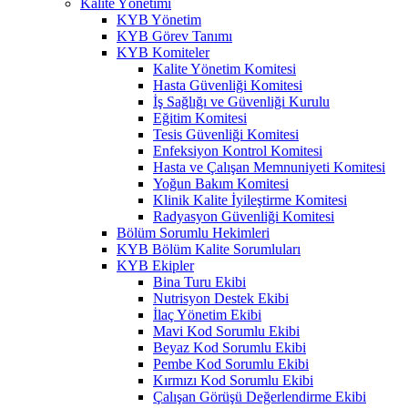
Kalite Yönetimi
KYB Yönetim
KYB Görev Tanımı
KYB Komiteler
Kalite Yönetim Komitesi
Hasta Güvenliği Komitesi
İş Sağlığı ve Güvenliği Kurulu
Eğitim Komitesi
Tesis Güvenliği Komitesi
Enfeksiyon Kontrol Komitesi
Hasta ve Çalışan Memnuniyeti Komitesi
Yoğun Bakım Komitesi
Klinik Kalite İyileştirme Komitesi
Radyasyon Güvenliği Komitesi
Bölüm Sorumlu Hekimleri
KYB Bölüm Kalite Sorumluları
KYB Ekipler
Bina Turu Ekibi
Nutrisyon Destek Ekibi
İlaç Yönetim Ekibi
Mavi Kod Sorumlu Ekibi
Beyaz Kod Sorumlu Ekibi
Pembe Kod Sorumlu Ekibi
Kırmızı Kod Sorumlu Ekibi
Çalışan Görüşü Değerlendirme Ekibi