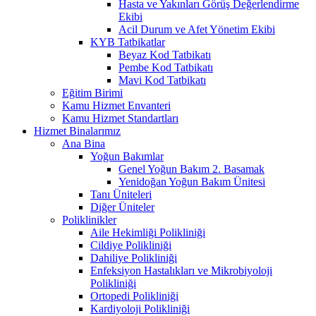
Hasta ve Yakınları Görüş Değerlendirme
Ekibi
Acil Durum ve Afet Yönetim Ekibi
KYB Tatbikatlar
Beyaz Kod Tatbikatı
Pembe Kod Tatbikatı
Mavi Kod Tatbikatı
Eğitim Birimi
Kamu Hizmet Envanteri
Kamu Hizmet Standartları
Hizmet Binalarımız
Ana Bina
Yoğun Bakımlar
Genel Yoğun Bakım 2. Basamak
Yenidoğan Yoğun Bakım Ünitesi
Tanı Üniteleri
Diğer Üniteler
Poliklinikler
Aile Hekimliği Polikliniği
Cildiye Polikliniği
Dahiliye Polikliniği
Enfeksiyon Hastalıkları ve Mikrobiyoloji
Polikliniği
Ortopedi Polikliniği
Kardiyoloji Polikliniği