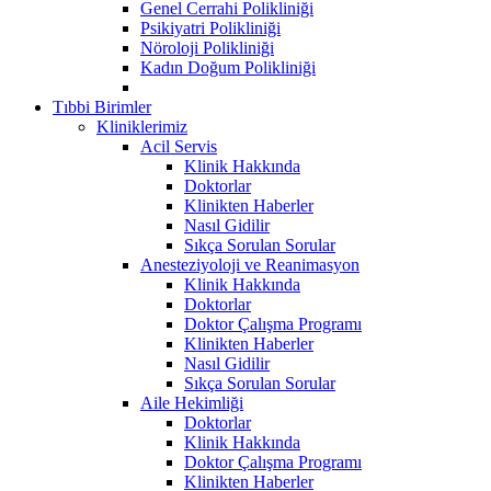
Genel Cerrahi Polikliniği
Psikiyatri Polikliniği
Nöroloji Polikliniği
Kadın Doğum Polikliniği
Tıbbi Birimler
Kliniklerimiz
Acil Servis
Klinik Hakkında
Doktorlar
Klinikten Haberler
Nasıl Gidilir
Sıkça Sorulan Sorular
Anesteziyoloji ve Reanimasyon
Klinik Hakkında
Doktorlar
Doktor Çalışma Programı
Klinikten Haberler
Nasıl Gidilir
Sıkça Sorulan Sorular
Aile Hekimliği
Doktorlar
Klinik Hakkında
Doktor Çalışma Programı
Klinikten Haberler