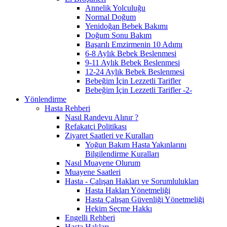
Annelik Yolculuğu
Normal Doğum
Yenidoğan Bebek Bakımı
Doğum Sonu Bakım
Başarılı Emzirmenin 10 Adımı
6-8 Aylık Bebek Beslenmesi
9-11 Aylık Bebek Beslenmesi
12-24 Aylık Bebek Beslenmesi
Bebeğim İçin Lezzetli Tarifler
Bebeğim İçin Lezzetli Tarifler -2-
Yönlendirme
Hasta Rehberi
Nasıl Randevu Alınır ?
Refakatçi Politikası
Ziyaret Saatleri ve Kuralları
Yoğun Bakım Hasta Yakınlarını
Bilgilendirme Kuralları
Nasıl Muayene Olurum
Muayene Saatleri
Hasta - Çalışan Hakları ve Sorumlulukları
Hasta Hakları Yönetmeliği
Hasta Çalışan Güvenliği Yönetmeliği
Hekim Seçme Hakkı
Engelli Rehberi
Hasta Hakları