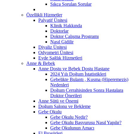
Sıkça Sorulan Sorular
Özellikli Hizmetler
Palyatif Ünitesi
Klinik Hakkında
Doktorlar
Doktor Çalışma Programı
Nasıl Gidilir
Diyaliz Ünitesi
Odyometri Ünitesi
Evde Sağlık Hizmetleri
Anne & Bebek
Anne Dostu ve Bebek Dostu Hastane
2024 Yılı Doğum İstatistikleri
Gebelikte Bulantı , Kusma (Hiperemezis)
Nedenleri
Doğum Cerrahisinden Sonra Hastalara
Doktor Önerileri
Anne Sütü ve Önemi
Doğum Salonu ve Bekleme
Gebe Okulu
Gebe Okulu Nedir?
Gebe Okulu Başvurusu Nasıl Yapılır?
Gebe Okulunun Amacı
El Broşürleri