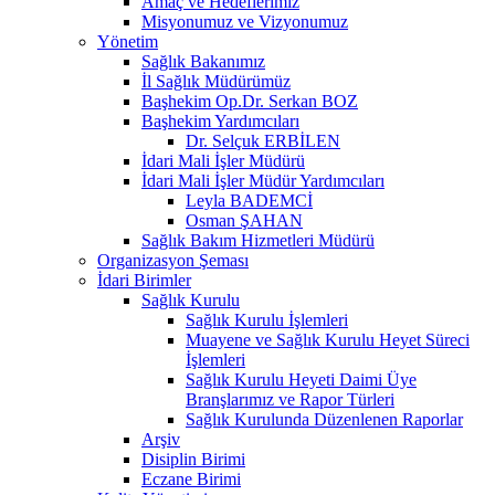
Amaç ve Hedeflerimiz
Misyonumuz ve Vizyonumuz
Yönetim
Sağlık Bakanımız
İl Sağlık Müdürümüz
Başhekim Op.Dr. Serkan BOZ
Başhekim Yardımcıları
Dr. Selçuk ERBİLEN
İdari Mali İşler Müdürü
İdari Mali İşler Müdür Yardımcıları
Leyla BADEMCİ
Osman ŞAHAN
Sağlık Bakım Hizmetleri Müdürü
Organizasyon Şeması
İdari Birimler
Sağlık Kurulu
Sağlık Kurulu İşlemleri
Muayene ve Sağlık Kurulu Heyet Süreci
İşlemleri
Sağlık Kurulu Heyeti Daimi Üye
Branşlarımız ve Rapor Türleri
Sağlık Kurulunda Düzenlenen Raporlar
Arşiv
Disiplin Birimi
Eczane Birimi