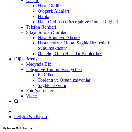
Ulaşım
Nasıl Gidilir
Otopark Alanları
Harita
Halk Otobüsü Güzergah ve Durak Bilgileri
Telefon Rehberi
Sıkça Sorulan Sorular
Nasıl Randevu Alırım?
Hastanenizde Hangi Sağlık Hizmetleri
Sunulmaktadır?
Önceliği Olan Hastalar Kimlerdir?
Dijital Medya
Medyada Biz
İletişim ve Tanıtım Faaliyetleri
E-Bülten
Toplantı ve Organizasyonlar
Sağlık Takvimi
Fotoğraf Galerisi
Video
İletişim & Ulaşım
İletişim & Ulaşım