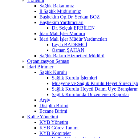
Yönetim
Sağlık Bakanımız
İl Sağlık Müdürümüz
Başhekim Op.Dr. Serkan BOZ
Başhekim Yardımcıları
Dr. Selçuk ERBİLEN
İdari Mali İşler Müdürü
İdari Mali İşler Müdür Yardımcıları
Leyla BADEMCİ
Osman ŞAHAN
Sağlık Bakım Hizmetleri Müdürü
Organizasyon Şeması
İdari Birimler
Sağlık Kurulu
Sağlık Kurulu İşlemleri
Muayene ve Sağlık Kurulu Heyet Süreci İşl
Sağlık Kurulu Heyeti Daimi Üye Branşlarım
Sağlık Kurulunda Düzenlenen Raporlar
Arşiv
Disiplin Birimi
Eczane Birimi
Kalite Yönetimi
KYB Yönetim
KYB Görev Tanımı
KYB Komiteler