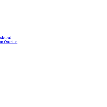
edenleri
r Önerileri