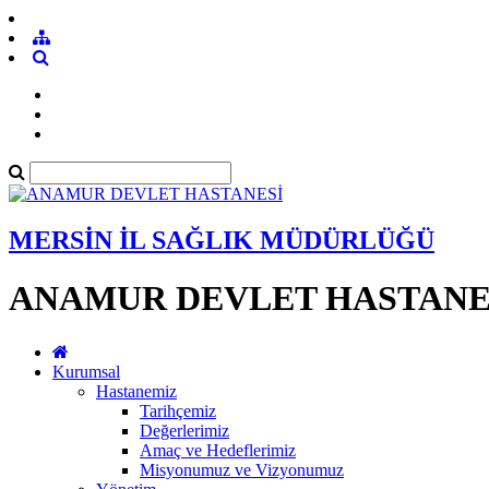
MERSİN İL SAĞLIK MÜDÜRLÜĞÜ
ANAMUR DEVLET HASTANE
Kurumsal
Hastanemiz
Tarihçemiz
Değerlerimiz
Amaç ve Hedeflerimiz
Misyonumuz ve Vizyonumuz