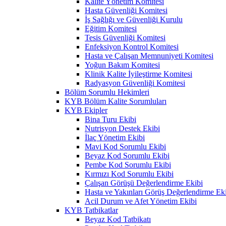
Kalite Yönetim Komitesi
Hasta Güvenliği Komitesi
İş Sağlığı ve Güvenliği Kurulu
Eğitim Komitesi
Tesis Güvenliği Komitesi
Enfeksiyon Kontrol Komitesi
Hasta ve Çalışan Memnuniyeti Komitesi
Yoğun Bakım Komitesi
Klinik Kalite İyileştirme Komitesi
Radyasyon Güvenliği Komitesi
Bölüm Sorumlu Hekimleri
KYB Bölüm Kalite Sorumluları
KYB Ekipler
Bina Turu Ekibi
Nutrisyon Destek Ekibi
İlaç Yönetim Ekibi
Mavi Kod Sorumlu Ekibi
Beyaz Kod Sorumlu Ekibi
Pembe Kod Sorumlu Ekibi
Kırmızı Kod Sorumlu Ekibi
Çalışan Görüşü Değerlendirme Ekibi
Hasta ve Yakınları Görüş Değerlendirme Ek
Acil Durum ve Afet Yönetim Ekibi
KYB Tatbikatlar
Beyaz Kod Tatbikatı