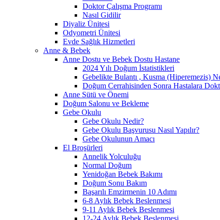
Doktor Çalışma Programı
Nasıl Gidilir
Diyaliz Ünitesi
Odyometri Ünitesi
Evde Sağlık Hizmetleri
Anne & Bebek
Anne Dostu ve Bebek Dostu Hastane
2024 Yılı Doğum İstatistikleri
Gebelikte Bulantı , Kusma (Hiperemezis) N
Doğum Cerrahisinden Sonra Hastalara Dokto
Anne Sütü ve Önemi
Doğum Salonu ve Bekleme
Gebe Okulu
Gebe Okulu Nedir?
Gebe Okulu Başvurusu Nasıl Yapılır?
Gebe Okulunun Amacı
El Broşürleri
Annelik Yolculuğu
Normal Doğum
Yenidoğan Bebek Bakımı
Doğum Sonu Bakım
Başarılı Emzirmenin 10 Adımı
6-8 Aylık Bebek Beslenmesi
9-11 Aylık Bebek Beslenmesi
12-24 Aylık Bebek Beslenmesi