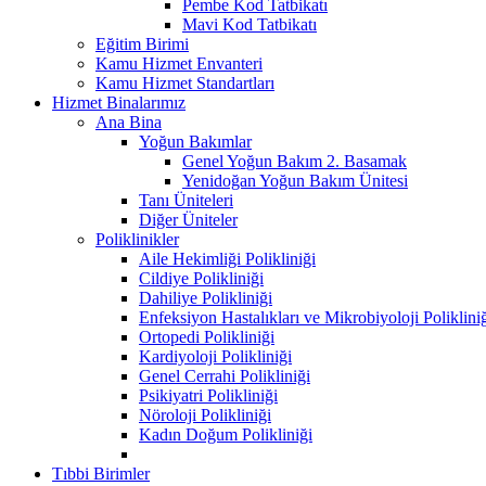
Pembe Kod Tatbikatı
Mavi Kod Tatbikatı
Eğitim Birimi
Kamu Hizmet Envanteri
Kamu Hizmet Standartları
Hizmet Binalarımız
Ana Bina
Yoğun Bakımlar
Genel Yoğun Bakım 2. Basamak
Yenidoğan Yoğun Bakım Ünitesi
Tanı Üniteleri
Diğer Üniteler
Poliklinikler
Aile Hekimliği Polikliniği
Cildiye Polikliniği
Dahiliye Polikliniği
Enfeksiyon Hastalıkları ve Mikrobiyoloji Poliklini
Ortopedi Polikliniği
Kardiyoloji Polikliniği
Genel Cerrahi Polikliniği
Psikiyatri Polikliniği
Nöroloji Polikliniği
Kadın Doğum Polikliniği
Tıbbi Birimler