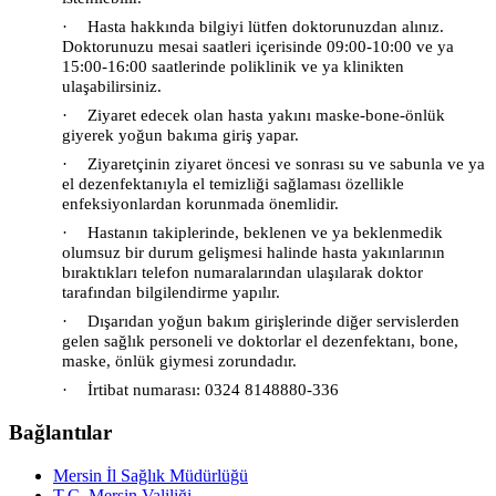
·
Hasta hakkında bilgiyi lütfen doktorunuzdan alınız.
Doktorunuzu mesai saatleri içerisinde 09:00-10:00 ve ya
15:00-16:00 saatlerinde poliklinik ve ya klinikten
ulaşabilirsiniz.
·
Ziyaret edecek olan hasta yakını maske-bone-önlük
giyerek yoğun bakıma giriş yapar.
·
Ziyaretçinin ziyaret öncesi ve sonrası su ve sabunla ve ya
el dezenfektanıyla el temizliği sağlaması özellikle
enfeksiyonlardan korunmada önemlidir.
·
Hastanın takiplerinde, beklenen ve ya beklenmedik
olumsuz bir durum gelişmesi halinde hasta yakınlarının
bıraktıkları telefon numaralarından ulaşılarak doktor
tarafından bilgilendirme yapılır.
·
Dışarıdan yoğun bakım girişlerinde diğer servislerden
gelen sağlık personeli ve doktorlar el dezenfektanı, bone,
maske, önlük giymesi zorundadır.
·
İrtibat numarası: 0324 8148880-336
Bağlantılar
Mersin İl Sağlık Müdürlüğü
T.C. Mersin Valiliği