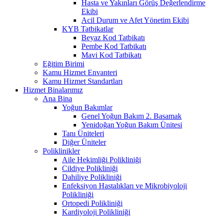
Hasta ve Yakınları Görüş Değerlendirme
Ekibi
Acil Durum ve Afet Yönetim Ekibi
KYB Tatbikatlar
Beyaz Kod Tatbikatı
Pembe Kod Tatbikatı
Mavi Kod Tatbikatı
Eğitim Birimi
Kamu Hizmet Envanteri
Kamu Hizmet Standartları
Hizmet Binalarımız
Ana Bina
Yoğun Bakımlar
Genel Yoğun Bakım 2. Basamak
Yenidoğan Yoğun Bakım Ünitesi
Tanı Üniteleri
Diğer Üniteler
Poliklinikler
Aile Hekimliği Polikliniği
Cildiye Polikliniği
Dahiliye Polikliniği
Enfeksiyon Hastalıkları ve Mikrobiyoloji
Polikliniği
Ortopedi Polikliniği
Kardiyoloji Polikliniği