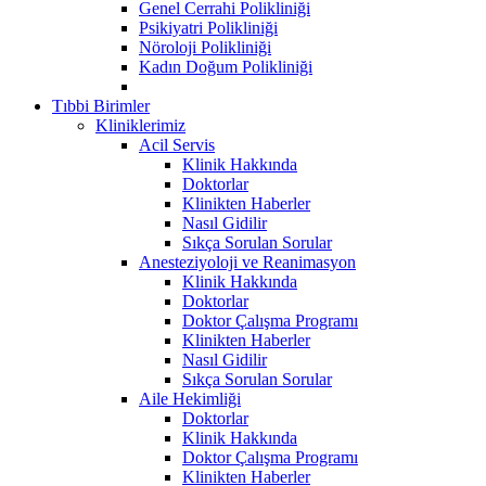
Genel Cerrahi Polikliniği
Psikiyatri Polikliniği
Nöroloji Polikliniği
Kadın Doğum Polikliniği
Tıbbi Birimler
Kliniklerimiz
Acil Servis
Klinik Hakkında
Doktorlar
Klinikten Haberler
Nasıl Gidilir
Sıkça Sorulan Sorular
Anesteziyoloji ve Reanimasyon
Klinik Hakkında
Doktorlar
Doktor Çalışma Programı
Klinikten Haberler
Nasıl Gidilir
Sıkça Sorulan Sorular
Aile Hekimliği
Doktorlar
Klinik Hakkında
Doktor Çalışma Programı
Klinikten Haberler