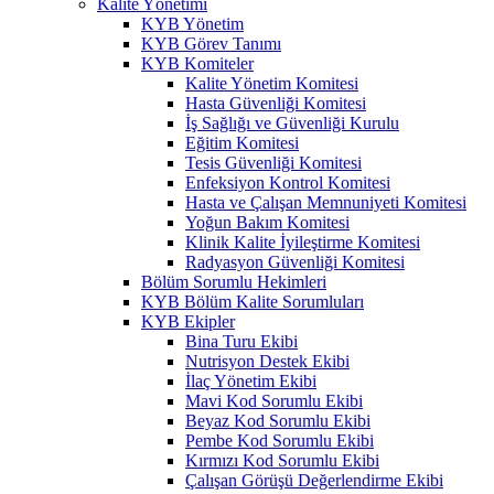
Kalite Yönetimi
KYB Yönetim
KYB Görev Tanımı
KYB Komiteler
Kalite Yönetim Komitesi
Hasta Güvenliği Komitesi
İş Sağlığı ve Güvenliği Kurulu
Eğitim Komitesi
Tesis Güvenliği Komitesi
Enfeksiyon Kontrol Komitesi
Hasta ve Çalışan Memnuniyeti Komitesi
Yoğun Bakım Komitesi
Klinik Kalite İyileştirme Komitesi
Radyasyon Güvenliği Komitesi
Bölüm Sorumlu Hekimleri
KYB Bölüm Kalite Sorumluları
KYB Ekipler
Bina Turu Ekibi
Nutrisyon Destek Ekibi
İlaç Yönetim Ekibi
Mavi Kod Sorumlu Ekibi
Beyaz Kod Sorumlu Ekibi
Pembe Kod Sorumlu Ekibi
Kırmızı Kod Sorumlu Ekibi
Çalışan Görüşü Değerlendirme Ekibi