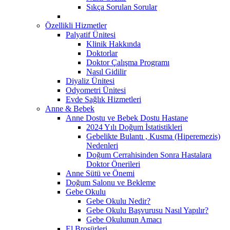
Sıkça Sorulan Sorular
Özellikli Hizmetler
Palyatif Ünitesi
Klinik Hakkında
Doktorlar
Doktor Çalışma Programı
Nasıl Gidilir
Diyaliz Ünitesi
Odyometri Ünitesi
Evde Sağlık Hizmetleri
Anne & Bebek
Anne Dostu ve Bebek Dostu Hastane
2024 Yılı Doğum İstatistikleri
Gebelikte Bulantı , Kusma (Hiperemezis)
Nedenleri
Doğum Cerrahisinden Sonra Hastalara
Doktor Önerileri
Anne Sütü ve Önemi
Doğum Salonu ve Bekleme
Gebe Okulu
Gebe Okulu Nedir?
Gebe Okulu Başvurusu Nasıl Yapılır?
Gebe Okulunun Amacı
El Broşürleri