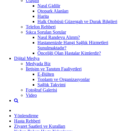
Ulaşım
Nasıl Gidilir
Otopark Alanları
Harita
Halk Otobüsü Güzergah ve Durak Bilgileri
Telefon Rehberi
Sıkça Sorulan Sorular
Nasıl Randevu Alırım?
Hastanenizde Hangi Sağlık Hizmetleri
Sunulmaktadır?
Önceliği Olan Hastalar Kimlerdir?
Dijital Medya
Medyada Biz
İletişim ve Tanıtım Faaliyetleri
E-Bülten
Toplantı ve Organizasyonlar
Sağlık Takvimi
Fotoğraf Galerisi
Video
Yönlendirme
Hasta Rehberi
Ziyaret Saatleri ve Kuralları