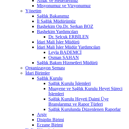
Amaç ve Hedeflerimiz
Misyonumuz ve Vizyonumuz
Yönetim
Sağlık Bakanımız
İl Sağlık Müdürümüz
Başhekim Op.Dr. Serkan BOZ
Başhekim Yardımcıları
Dr. Selçuk ERBİLEN
İdari Mali İşler Müdürü
İdari Mali İşler Müdür Yardımcıları
Leyla BADEMCİ
Osman ŞAHAN
Sağlık Bakım Hizmetleri Müdürü
Organizasyon Şeması
İdari Birimler
Sağlık Kurulu
Sağlık Kurulu İşlemleri
Muayene ve Sağlık Kurulu Heyet Süreci
İşlemleri
Sağlık Kurulu Heyeti Daimi Üye
Branşlarımız ve Rapor Türleri
Sağlık Kurulunda Düzenlenen Raporlar
Arşiv
Disiplin Birimi
Eczane Birimi