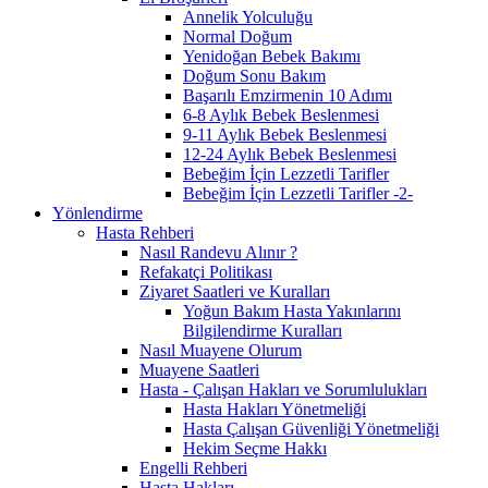
Annelik Yolculuğu
Normal Doğum
Yenidoğan Bebek Bakımı
Doğum Sonu Bakım
Başarılı Emzirmenin 10 Adımı
6-8 Aylık Bebek Beslenmesi
9-11 Aylık Bebek Beslenmesi
12-24 Aylık Bebek Beslenmesi
Bebeğim İçin Lezzetli Tarifler
Bebeğim İçin Lezzetli Tarifler -2-
Yönlendirme
Hasta Rehberi
Nasıl Randevu Alınır ?
Refakatçi Politikası
Ziyaret Saatleri ve Kuralları
Yoğun Bakım Hasta Yakınlarını
Bilgilendirme Kuralları
Nasıl Muayene Olurum
Muayene Saatleri
Hasta - Çalışan Hakları ve Sorumlulukları
Hasta Hakları Yönetmeliği
Hasta Çalışan Güvenliği Yönetmeliği
Hekim Seçme Hakkı
Engelli Rehberi
Hasta Hakları