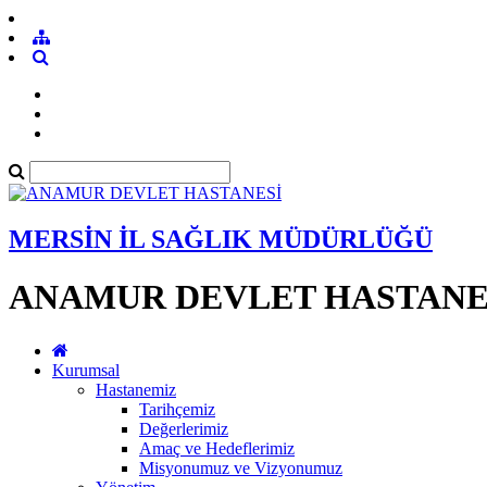
MERSİN İL SAĞLIK MÜDÜRLÜĞÜ
ANAMUR DEVLET HASTANE
Kurumsal
Hastanemiz
Tarihçemiz
Değerlerimiz
Amaç ve Hedeflerimiz
Misyonumuz ve Vizyonumuz