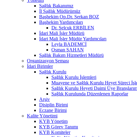
Yönetim
Sağlık Bakanımız
İl Sağlık Müdürümüz
Başhekim Op.Dr. Serkan BOZ
Başhekim Yardımcıları
Dr. Selçuk ERBİLEN
İdari Mali İşler Müdürü
İdari Mali İşler Müdür Yardımcıları
Leyla BADEMCİ
Osman ŞAHAN
Sağlık Bakım Hizmetleri Müdürü
Organizasyon Şeması
İdari Birimler
Sağlık Kurulu
Sağlık Kurulu İşlemleri
Muayene ve Sağlık Kurulu Heyet Süreci İşl
Sağlık Kurulu Heyeti Daimi Üye Branşlarım
Sağlık Kurulunda Düzenlenen Raporlar
Arşiv
Disiplin Birimi
Eczane Birimi
Kalite Yönetimi
KYB Yönetim
KYB Görev Tanımı
KYB Komiteler