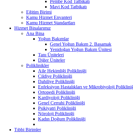
Pembe Kod Tatbikatı
Mavi Kod Tatbikatı
Eğitim Birimi
Kamu Hizmet Envanteri
Kamu Hizmet Standartları
Hizmet Binalarımız
Ana Bina
Yoğun Bakımlar
Genel Yoğun Bakım 2. Basamak
Yenidoğan Yoğun Bakım Ünitesi
Tanı Üniteleri
Diğer Üniteler
Poliklinikler
Aile Hekimliği Polikliniği
Cildiye Polikliniği
Dahiliye Polikliniği
Enfeksiyon Hastalıkları ve Mikrobiyoloji Poliklini
Ortopedi Polikliniği
Kardiyoloji Polikliniği
Genel Cerrahi Polikliniği
Psikiyatri Polikliniği
Nöroloji Polikliniği
Kadın Doğum Polikliniği
Tıbbi Birimler