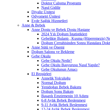
Doktor Çalışma Programı
Nasıl Gidilir
Diyaliz Ünitesi
Odyometri Ünitesi
Evde Sağlık Hizmetleri
Anne & Bebek
Anne Dostu ve Bebek Dostu Hastane
2024 Yılı Doğum İstatistikleri
Gebelikte Bulantı , Kusma (Hiperemezis) N
Doğum Cerrahisinden Sonra Hastalara Dokto
Anne Sütü ve Önemi
Doğum Salonu ve Bekleme
Gebe Okulu
Gebe Okulu Nedir?
Gebe Okulu Başvurusu Nasıl Yapılır?
Gebe Okulunun Amacı
El Broşürleri
Annelik Yolculuğu
Normal Doğum
Yenidoğan Bebek Bakımı
Doğum Sonu Bakım
Başarılı Emzirmenin 10 Adımı
6-8 Aylık Bebek Beslenmesi
9-11 Aylık Bebek Beslenmesi
12-24 Aylık Bebek Beslenmesi