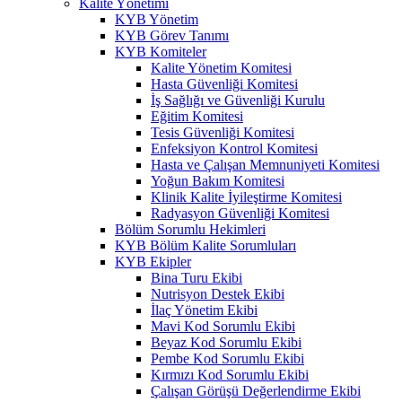
Kalite Yönetimi
KYB Yönetim
KYB Görev Tanımı
KYB Komiteler
Kalite Yönetim Komitesi
Hasta Güvenliği Komitesi
İş Sağlığı ve Güvenliği Kurulu
Eğitim Komitesi
Tesis Güvenliği Komitesi
Enfeksiyon Kontrol Komitesi
Hasta ve Çalışan Memnuniyeti Komitesi
Yoğun Bakım Komitesi
Klinik Kalite İyileştirme Komitesi
Radyasyon Güvenliği Komitesi
Bölüm Sorumlu Hekimleri
KYB Bölüm Kalite Sorumluları
KYB Ekipler
Bina Turu Ekibi
Nutrisyon Destek Ekibi
İlaç Yönetim Ekibi
Mavi Kod Sorumlu Ekibi
Beyaz Kod Sorumlu Ekibi
Pembe Kod Sorumlu Ekibi
Kırmızı Kod Sorumlu Ekibi
Çalışan Görüşü Değerlendirme Ekibi