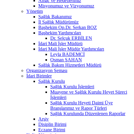
Amaç ve Hedeflerimiz
Misyonumuz ve Vizyonumuz
Yönetim
Sağlık Bakanımız
İl Sağlık Müdürümüz
Başhekim Op.Dr. Serkan BOZ
Başhekim Yardımcıları
Dr. Selçuk ERBİLEN
İdari Mali İşler Müdürü
İdari Mali İşler Müdür Yardımcıları
Leyla BADEMCİ
Osman ŞAHAN
Sağlık Bakım Hizmetleri Müdürü
Organizasyon Şeması
İdari Birimler
Sağlık Kurulu
Sağlık Kurulu İşlemleri
Muayene ve Sağlık Kurulu Heyet Süreci
İşlemleri
Sağlık Kurulu Heyeti Daimi Üye
Branşlarımız ve Rapor Türleri
Sağlık Kurulunda Düzenlenen Raporlar
Arşiv
Disiplin Birimi
Eczane Birimi