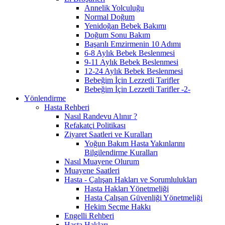
Annelik Yolculuğu
Normal Doğum
Yenidoğan Bebek Bakımı
Doğum Sonu Bakım
Başarılı Emzirmenin 10 Adımı
6-8 Aylık Bebek Beslenmesi
9-11 Aylık Bebek Beslenmesi
12-24 Aylık Bebek Beslenmesi
Bebeğim İçin Lezzetli Tarifler
Bebeğim İçin Lezzetli Tarifler -2-
Yönlendirme
Hasta Rehberi
Nasıl Randevu Alınır ?
Refakatçi Politikası
Ziyaret Saatleri ve Kuralları
Yoğun Bakım Hasta Yakınlarını
Bilgilendirme Kuralları
Nasıl Muayene Olurum
Muayene Saatleri
Hasta - Çalışan Hakları ve Sorumlulukları
Hasta Hakları Yönetmeliği
Hasta Çalışan Güvenliği Yönetmeliği
Hekim Seçme Hakkı
Engelli Rehberi
Hasta Hakları