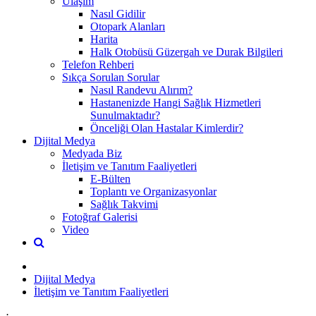
Ulaşım
Nasıl Gidilir
Otopark Alanları
Harita
Halk Otobüsü Güzergah ve Durak Bilgileri
Telefon Rehberi
Sıkça Sorulan Sorular
Nasıl Randevu Alırım?
Hastanenizde Hangi Sağlık Hizmetleri
Sunulmaktadır?
Önceliği Olan Hastalar Kimlerdir?
Dijital Medya
Medyada Biz
İletişim ve Tanıtım Faaliyetleri
E-Bülten
Toplantı ve Organizasyonlar
Sağlık Takvimi
Fotoğraf Galerisi
Video
Dijital Medya
İletişim ve Tanıtım Faaliyetleri