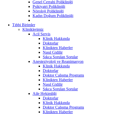
Genel Cerrahi Polikliniği
Psikiyatri Polikliniği
Nöroloji Polikliniği
Kadın Doğum Polikliniği
Tıbbi Birimler
Kliniklerimiz
Acil Servis
Klinik Hakkında
Doktorlar
Klinikten Haberler
Nasıl Gidilir
Sıkça Sorulan Sorular
Anesteziyoloji ve Reanimasyon
Klinik Hakkında
Doktorlar
Doktor Çalışma Programı
Klinikten Haberler
Nasıl Gidilir
Sıkça Sorulan Sorular
Aile Hekimliği
Doktorlar
Klinik Hakkında
Doktor Çalışma Programı
Klinikten Haberler