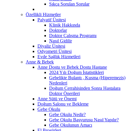
Sıkça Sorulan Sorular
Özellikli Hizmetler
Palyatif Ünitesi
Klinik Hakkında
Doktorlar
Doktor Çalışma Programı
Nasıl Gidilir
Diyaliz Ünitesi
Odyometri Ünitesi
Evde Sağlık Hizmetleri
Anne & Bebek
Anne Dostu ve Bebek Dostu Hastane
2024 Yılı Doğum İstatistikleri
Gebelikte Bulantı , Kusma (Hiperemezis)
Nedenleri
Doğum Cerrahisinden Sonra Hastalara
Doktor Önerileri
Anne Sütü ve Önemi
Doğum Salonu ve Bekleme
Gebe Okulu
Gebe Okulu Nedir?
Gebe Okulu Başvurusu Nasıl Yapılır?
Gebe Okulunun Amacı
El Broşürleri