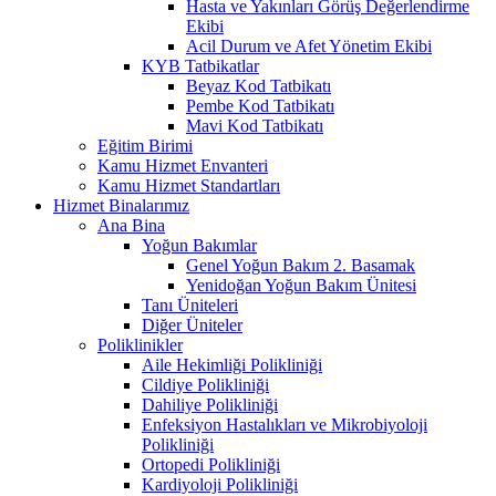
Hasta ve Yakınları Görüş Değerlendirme
Ekibi
Acil Durum ve Afet Yönetim Ekibi
KYB Tatbikatlar
Beyaz Kod Tatbikatı
Pembe Kod Tatbikatı
Mavi Kod Tatbikatı
Eğitim Birimi
Kamu Hizmet Envanteri
Kamu Hizmet Standartları
Hizmet Binalarımız
Ana Bina
Yoğun Bakımlar
Genel Yoğun Bakım 2. Basamak
Yenidoğan Yoğun Bakım Ünitesi
Tanı Üniteleri
Diğer Üniteler
Poliklinikler
Aile Hekimliği Polikliniği
Cildiye Polikliniği
Dahiliye Polikliniği
Enfeksiyon Hastalıkları ve Mikrobiyoloji
Polikliniği
Ortopedi Polikliniği
Kardiyoloji Polikliniği