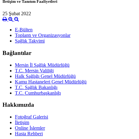
İletişim ve Tanıtım Faaliyetleri
25 Şubat 2022
E-Bülten
Toplantı ve Organizasyonlar
Sağlık Takvimi
Bağlantılar
Mersin İl Sağlık Müdürlüğü
T.C. Mersin Valiliği
Halk Sağlığı Genel Müdürlüğü
Kamu Hastaneleri Genel Müdürlüğü
T.C. Sağlık Bakanlığı
T.C. Cumhurbaşkanlığı
Hakkımızda
Fotoğraf Galerisi
İletişim
Online İşlemler
Hasta Rehberi