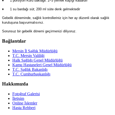
♦ 1 porsiyon Kuru baklagil: 2–3 yemek kaşığı kadardır
♦ 1 su bardağı süt; 200 ml süte denk gelmektedir
Gebelik döneminde, sağlık kontrolleriniz için her ay düzenli olarak sağlık
kuruluşuna başvurmalısınız.
Sorunsuz bir gebelik dönemi geçirmenizi diliyoruz.
Bağlantılar
Mersin İl Sağlık Müdürlüğü
T.C. Mersin Valiliği
Halk Sağlığı Genel Müdürlüğü
Kamu Hastaneleri Genel Müdürlüğü
T.C. Sağlık Bakanlığı
T.C. Cumhurbaşkanlığı
Hakkımızda
Fotoğraf Galerisi
İletişim
Online İşlemler
Hasta Rehberi