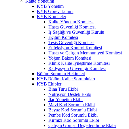
Kalite Yönetimi
KYB Yönetim
KYB Görev Tanımı
KYB Komiteler
Kalite Yönetim Komitesi
Hasta Güvenliği Komitesi
İş Sağlığı ve Güvenliği Kurulu
Eğitim Komitesi
Tesis Güvenliği Komitesi
Enfeksiyon Kontrol Komitesi
Hasta ve Çalışan Memnuniyeti Komitesi
Yoğun Bakım Komitesi
Klinik Kalite İyileştirme Komitesi
Radyasyon Güvenliği Komitesi
Bölüm Sorumlu Hekimleri
KYB Bölüm Kalite Sorumluları
KYB Ekipler
Bina Turu Ekibi
Nutrisyon Destek Ekibi
İlaç Yönetim Ekibi
Mavi Kod Sorumlu Ekibi
Beyaz Kod Sorumlu Ekibi
Pembe Kod Sorumlu Ekibi
Kırmızı Kod Sorumlu Ekibi
Çalışan Görüşü Değerlendirme Ekibi