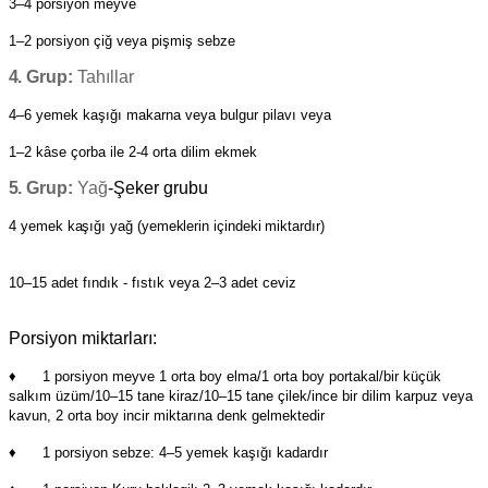
3–4 porsiyon meyve
1–2 porsiyon çiğ veya pişmiş sebze
4.
Grup:
Tahıllar
4–6 yemek kaşığı makarna veya bulgur pilavı veya
1–2 kâse çorba ile 2-4 orta dilim ekmek
5.
Grup:
Yağ
-Şeker grubu
4
yemek kaşığı yağ (yemeklerin içindeki miktardır)
10–15 adet fındık - fıstık veya 2–3 adet ceviz
Porsiyon miktarları:
♦ 1 porsiyon meyve 1 orta boy elma/1 orta boy portakal/bir küçük
salkım üzüm/10–15 tane kiraz/10–15 tane çilek/ince bir dilim karpuz veya
kavun, 2 orta boy incir miktarına denk gelmektedir
♦ 1 porsiyon sebze: 4–5 yemek kaşığı kadardır