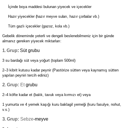
İçinde boya maddesi bulunan yiyecek ve içecekler
Hazır yiyecekler (hazır meyve suları, hazır çorbalar vb.)
Tüm gazlı içecekler (gazoz, kola vb.)
Gebelik döneminde yeterli ve dengeli beslenebilmeniz için bir günde
almanız gereken yiyecek miktarları:
1.
Grup
:
Süt grubu
3 su bardağı süt veya yoğurt (toplam 500ml)
2–3 kibrit kutusu kadar peynir (Pastörize sütten veya kaynamış sütten
yapılan peyniri tercih ediniz)
2.
Grup:
Et
grubu
2–4 köfte kadar et (balık, tavuk veya kırmızı et) veya
1 yumurta ve 4 yemek kaşığı kuru baklagil yemeği (kuru fasulye, nohut,
v.s.)
3.
Grup:
Sebze
-
meyve