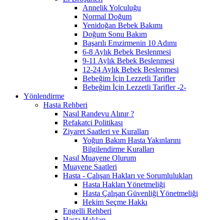
Annelik Yolculuğu
Normal Doğum
Yenidoğan Bebek Bakımı
Doğum Sonu Bakım
Başarılı Emzirmenin 10 Adımı
6-8 Aylık Bebek Beslenmesi
9-11 Aylık Bebek Beslenmesi
12-24 Aylık Bebek Beslenmesi
Bebeğim İçin Lezzetli Tarifler
Bebeğim İçin Lezzetli Tarifler -2-
Yönlendirme
Hasta Rehberi
Nasıl Randevu Alınır ?
Refakatçi Politikası
Ziyaret Saatleri ve Kuralları
Yoğun Bakım Hasta Yakınlarını
Bilgilendirme Kuralları
Nasıl Muayene Olurum
Muayene Saatleri
Hasta - Çalışan Hakları ve Sorumlulukları
Hasta Hakları Yönetmeliği
Hasta Çalışan Güvenliği Yönetmeliği
Hekim Seçme Hakkı
Engelli Rehberi
Hasta Hakları