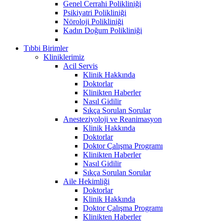
Genel Cerrahi Polikliniği
Psikiyatri Polikliniği
Nöroloji Polikliniği
Kadın Doğum Polikliniği
Tıbbi Birimler
Kliniklerimiz
Acil Servis
Klinik Hakkında
Doktorlar
Klinikten Haberler
Nasıl Gidilir
Sıkça Sorulan Sorular
Anesteziyoloji ve Reanimasyon
Klinik Hakkında
Doktorlar
Doktor Çalışma Programı
Klinikten Haberler
Nasıl Gidilir
Sıkça Sorulan Sorular
Aile Hekimliği
Doktorlar
Klinik Hakkında
Doktor Çalışma Programı
Klinikten Haberler