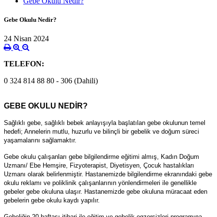
Gebe Okulu Nedir?
Gebe Okulu Nedir?
24 Nisan 2024
TELEFON:
0 324 814 88 80 - 306 (Dahili)
GEBE OKULU NEDİR?
Sağlıklı gebe, sağlıklı bebek anlayışıyla başlatılan gebe okulunun temel
hedefi; Annelerin mutlu, huzurlu ve bilinçli bir gebelik ve doğum süreci
yaşamalarını sağlamaktır.
Gebe okulu çalışanları gebe bilgilendirme eğitimi almış, Kadın Doğum
Uzmanı/ Ebe Hemşire, Fizyoterapist, Diyetisyen, Çocuk hastalıkları
Uzmanı olarak belirlenmiştir. Hastanemizde bilgilendirme ekranındaki gebe
okulu reklamı ve poliklinik çalışanlarının yönlendirmeleri ile genellikle
gebeler gebe okuluna ulaşır. Hastanemizde gebe okuluna müracaat eden
gebelerin gebe okulu kaydı yapılır.
Gebeliğin 20.haftası itibari ile eğitim ve gebelik egzersizleri programına