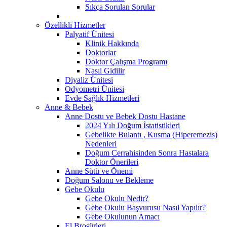
Sıkça Sorulan Sorular
Özellikli Hizmetler
Palyatif Ünitesi
Klinik Hakkında
Doktorlar
Doktor Çalışma Programı
Nasıl Gidilir
Diyaliz Ünitesi
Odyometri Ünitesi
Evde Sağlık Hizmetleri
Anne & Bebek
Anne Dostu ve Bebek Dostu Hastane
2024 Yılı Doğum İstatistikleri
Gebelikte Bulantı , Kusma (Hiperemezis)
Nedenleri
Doğum Cerrahisinden Sonra Hastalara
Doktor Önerileri
Anne Sütü ve Önemi
Doğum Salonu ve Bekleme
Gebe Okulu
Gebe Okulu Nedir?
Gebe Okulu Başvurusu Nasıl Yapılır?
Gebe Okulunun Amacı
El Broşürleri