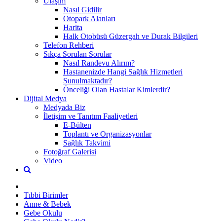
Ulaşım
Nasıl Gidilir
Otopark Alanları
Harita
Halk Otobüsü Güzergah ve Durak Bilgileri
Telefon Rehberi
Sıkça Sorulan Sorular
Nasıl Randevu Alırım?
Hastanenizde Hangi Sağlık Hizmetleri
Sunulmaktadır?
Önceliği Olan Hastalar Kimlerdir?
Dijital Medya
Medyada Biz
İletişim ve Tanıtım Faaliyetleri
E-Bülten
Toplantı ve Organizasyonlar
Sağlık Takvimi
Fotoğraf Galerisi
Video
Tıbbi Birimler
Anne & Bebek
Gebe Okulu