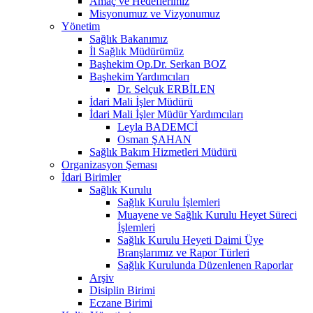
Amaç ve Hedeflerimiz
Misyonumuz ve Vizyonumuz
Yönetim
Sağlık Bakanımız
İl Sağlık Müdürümüz
Başhekim Op.Dr. Serkan BOZ
Başhekim Yardımcıları
Dr. Selçuk ERBİLEN
İdari Mali İşler Müdürü
İdari Mali İşler Müdür Yardımcıları
Leyla BADEMCİ
Osman ŞAHAN
Sağlık Bakım Hizmetleri Müdürü
Organizasyon Şeması
İdari Birimler
Sağlık Kurulu
Sağlık Kurulu İşlemleri
Muayene ve Sağlık Kurulu Heyet Süreci
İşlemleri
Sağlık Kurulu Heyeti Daimi Üye
Branşlarımız ve Rapor Türleri
Sağlık Kurulunda Düzenlenen Raporlar
Arşiv
Disiplin Birimi
Eczane Birimi