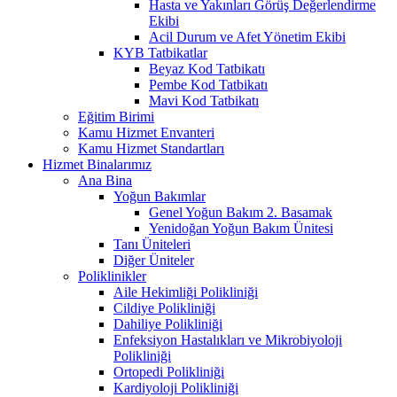
Hasta ve Yakınları Görüş Değerlendirme
Ekibi
Acil Durum ve Afet Yönetim Ekibi
KYB Tatbikatlar
Beyaz Kod Tatbikatı
Pembe Kod Tatbikatı
Mavi Kod Tatbikatı
Eğitim Birimi
Kamu Hizmet Envanteri
Kamu Hizmet Standartları
Hizmet Binalarımız
Ana Bina
Yoğun Bakımlar
Genel Yoğun Bakım 2. Basamak
Yenidoğan Yoğun Bakım Ünitesi
Tanı Üniteleri
Diğer Üniteler
Poliklinikler
Aile Hekimliği Polikliniği
Cildiye Polikliniği
Dahiliye Polikliniği
Enfeksiyon Hastalıkları ve Mikrobiyoloji
Polikliniği
Ortopedi Polikliniği
Kardiyoloji Polikliniği