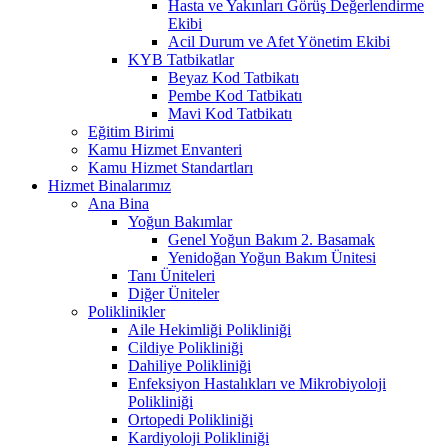
Hasta ve Yakınları Görüş Değerlendirme
Ekibi
Acil Durum ve Afet Yönetim Ekibi
KYB Tatbikatlar
Beyaz Kod Tatbikatı
Pembe Kod Tatbikatı
Mavi Kod Tatbikatı
Eğitim Birimi
Kamu Hizmet Envanteri
Kamu Hizmet Standartları
Hizmet Binalarımız
Ana Bina
Yoğun Bakımlar
Genel Yoğun Bakım 2. Basamak
Yenidoğan Yoğun Bakım Ünitesi
Tanı Üniteleri
Diğer Üniteler
Poliklinikler
Aile Hekimliği Polikliniği
Cildiye Polikliniği
Dahiliye Polikliniği
Enfeksiyon Hastalıkları ve Mikrobiyoloji
Polikliniği
Ortopedi Polikliniği
Kardiyoloji Polikliniği