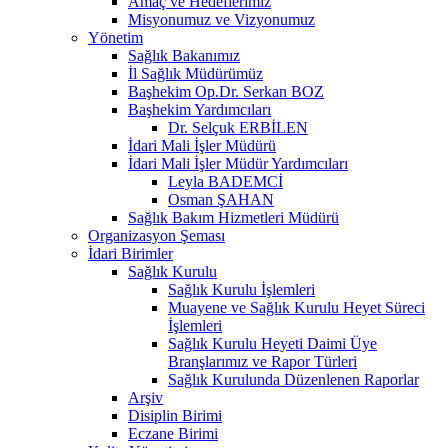
Amaç ve Hedeflerimiz
Misyonumuz ve Vizyonumuz
Yönetim
Sağlık Bakanımız
İl Sağlık Müdürümüz
Başhekim Op.Dr. Serkan BOZ
Başhekim Yardımcıları
Dr. Selçuk ERBİLEN
İdari Mali İşler Müdürü
İdari Mali İşler Müdür Yardımcıları
Leyla BADEMCİ
Osman ŞAHAN
Sağlık Bakım Hizmetleri Müdürü
Organizasyon Şeması
İdari Birimler
Sağlık Kurulu
Sağlık Kurulu İşlemleri
Muayene ve Sağlık Kurulu Heyet Süreci
İşlemleri
Sağlık Kurulu Heyeti Daimi Üye
Branşlarımız ve Rapor Türleri
Sağlık Kurulunda Düzenlenen Raporlar
Arşiv
Disiplin Birimi
Eczane Birimi