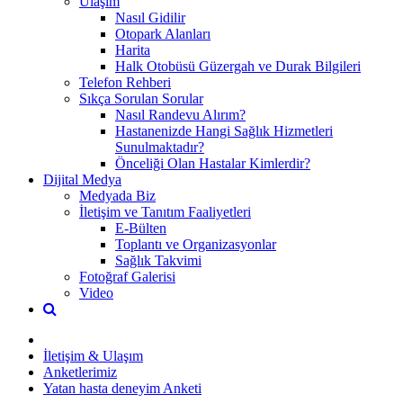
Ulaşım
Nasıl Gidilir
Otopark Alanları
Harita
Halk Otobüsü Güzergah ve Durak Bilgileri
Telefon Rehberi
Sıkça Sorulan Sorular
Nasıl Randevu Alırım?
Hastanenizde Hangi Sağlık Hizmetleri
Sunulmaktadır?
Önceliği Olan Hastalar Kimlerdir?
Dijital Medya
Medyada Biz
İletişim ve Tanıtım Faaliyetleri
E-Bülten
Toplantı ve Organizasyonlar
Sağlık Takvimi
Fotoğraf Galerisi
Video
İletişim & Ulaşım
Anketlerimiz
Yatan hasta deneyim Anketi