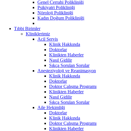
Genel Cerrahi Polikliniği
Psikiyatri Polikliniği
Nöroloji Polikliniği
Kadın Doğum Polikliniği
Tıbbi Birimler
Kliniklerimiz
Acil Servis
Klinik Hakkında
Doktorlar
Klinikten Haberler
Nasıl Gidilir
Sıkça Sorulan Sorular
Anesteziyoloji ve Reanimasyon
Klinik Hakkında
Doktorlar
Doktor Çalışma Programı
Klinikten Haberler
Nasıl Gidilir
Sıkça Sorulan Sorular
Aile Hekimliği
Doktorlar
Klinik Hakkında
Doktor Çalışma Programı
Klinikten Haberler