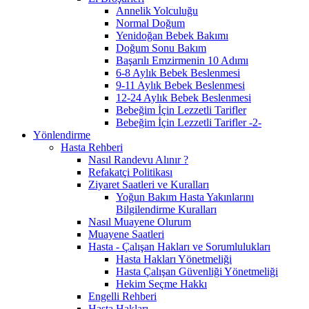
Annelik Yolculuğu
Normal Doğum
Yenidoğan Bebek Bakımı
Doğum Sonu Bakım
Başarılı Emzirmenin 10 Adımı
6-8 Aylık Bebek Beslenmesi
9-11 Aylık Bebek Beslenmesi
12-24 Aylık Bebek Beslenmesi
Bebeğim İçin Lezzetli Tarifler
Bebeğim İçin Lezzetli Tarifler -2-
Yönlendirme
Hasta Rehberi
Nasıl Randevu Alınır ?
Refakatçi Politikası
Ziyaret Saatleri ve Kuralları
Yoğun Bakım Hasta Yakınlarını
Bilgilendirme Kuralları
Nasıl Muayene Olurum
Muayene Saatleri
Hasta - Çalışan Hakları ve Sorumlulukları
Hasta Hakları Yönetmeliği
Hasta Çalışan Güvenliği Yönetmeliği
Hekim Seçme Hakkı
Engelli Rehberi
Hasta Hakları