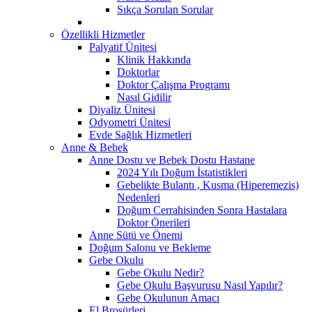
Sıkça Sorulan Sorular
Özellikli Hizmetler
Palyatif Ünitesi
Klinik Hakkında
Doktorlar
Doktor Çalışma Programı
Nasıl Gidilir
Diyaliz Ünitesi
Odyometri Ünitesi
Evde Sağlık Hizmetleri
Anne & Bebek
Anne Dostu ve Bebek Dostu Hastane
2024 Yılı Doğum İstatistikleri
Gebelikte Bulantı , Kusma (Hiperemezis)
Nedenleri
Doğum Cerrahisinden Sonra Hastalara
Doktor Önerileri
Anne Sütü ve Önemi
Doğum Salonu ve Bekleme
Gebe Okulu
Gebe Okulu Nedir?
Gebe Okulu Başvurusu Nasıl Yapılır?
Gebe Okulunun Amacı
El Broşürleri