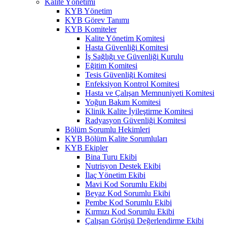
Kalite Yönetimi
KYB Yönetim
KYB Görev Tanımı
KYB Komiteler
Kalite Yönetim Komitesi
Hasta Güvenliği Komitesi
İş Sağlığı ve Güvenliği Kurulu
Eğitim Komitesi
Tesis Güvenliği Komitesi
Enfeksiyon Kontrol Komitesi
Hasta ve Çalışan Memnuniyeti Komitesi
Yoğun Bakım Komitesi
Klinik Kalite İyileştirme Komitesi
Radyasyon Güvenliği Komitesi
Bölüm Sorumlu Hekimleri
KYB Bölüm Kalite Sorumluları
KYB Ekipler
Bina Turu Ekibi
Nutrisyon Destek Ekibi
İlaç Yönetim Ekibi
Mavi Kod Sorumlu Ekibi
Beyaz Kod Sorumlu Ekibi
Pembe Kod Sorumlu Ekibi
Kırmızı Kod Sorumlu Ekibi
Çalışan Görüşü Değerlendirme Ekibi